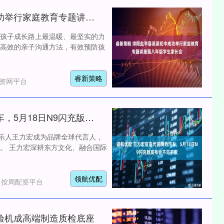
睿新策略 绵阳盐亭县高渠初中成功举行家庭教育专题讲座暨八年级学生家长会
孩子成长路上最温暖、最坚实的力
高效的亲子沟通方法，有效预防孩
睿新策略
资网平台
领航优配 王力宏官宣代言腾势汽车，5月18日N9闪充版发布会不见不散
音乐人王力宏成为品牌全球代言人，
会。 王力宏深耕东方文化、融合国际
领航优配
：按周配资平台
验机成高端制造质检底座