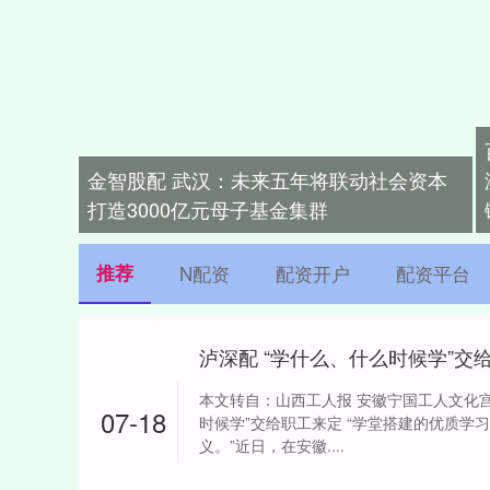
金智股配 武汉：未来五年将联动社会资本
打造3000亿元母子基金集群
推荐
N配资
配资开户
配资平台
泸深配 “学什么、什么时候学”交
本文转自：山西工人报 安徽宁国工人文化宫
07-18
时候学”交给职工来定 “学堂搭建的优质学
义。”近日，在安徽....