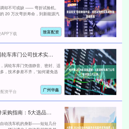
调却不可或缺 —— 弯折试验机。
的 20 万次弯折寿命，到新能源汽
致富配资
APP下载
广州华鑫 2026年深度揭秘：5家涡轮车库门公司技术实力大比拼
，涡轮车库门凭借静音、密封、适
多，技术参差不齐，“如何避免选
广州华鑫
荣配资平台
A策略 2026自动与电脑洗车机配件采购指南：5大选品维度，避坑增效
自动洗车机的身影——短短几分