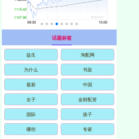
话题标签
益生
淘配网
为什么
书架
最新
中国
女子
金财配资
国际
孩子
哪些
专家