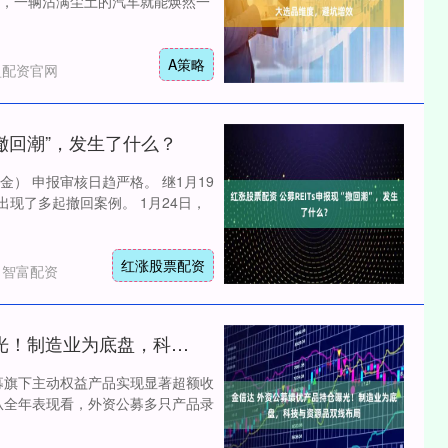
，一辆沾满尘土的汽车就能焕然一
A策略
盈配资官网
“撤回潮”，发生了什么？
金） 申报审核日趋严格。 继1月19
出现了多起撤回案例。 1月24日，
红涨股票配资
：智富配资
金信达 外资公募绩优产品持仓曝光！制造业为底盘，科技与资源品双线布局
公募旗下主动权益产品实现显著超额收
从全年表现看，外资公募多只产品录