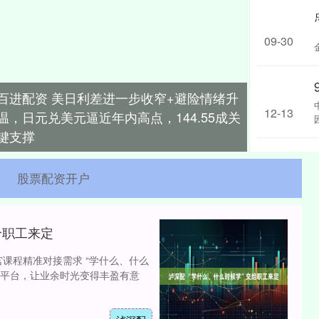
09-30
百进配资 美日利差进一步收窄+避险情绪升
12-13
温，日元兑美元逼近年内高点，144.55成关
键支撑
股票配资开户
给职工来定
课程精准对接需求 “学什么、什么
习平台，让业余时光变得丰盈有意