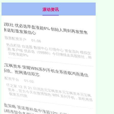
滚动资讯
股联社 优必选早盘涨超6% 创始人周剑再发禁售
承诺彰显发展信心
股票配资开户
01-06
热点栏目 自选股 数据中心 行情中心 资金流向 模拟交
易 客户端 优必选（09880）今日继续走高股联社，昨
日收涨超9%
元宝枫资本 荣耀WIN系列手机全系搭载鸿燕通信
系统、抢网通信双芯
配资平台
01-02
IT之家 12 月 21 日消息元宝枫资本元宝枫资本元宝枫
资本，官方今天在微博预热 WIN 系列手机，新机将搭
载第五代骁
启盈策略 英诺赛科盘中涨超12% 公司氮化镓产