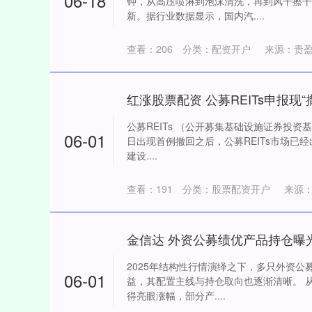
06-18
钟，从高压喷淋到泡沫清洗，再到风干擦干
新。据行业数据显示，国内汽....
查看：
206
分类：
配资开户
来源：贵
红涨股票配资 公募REITs申报现
公募REITs （公开募集基础设施证券投资基
06-01
日出现首例撤回之后，公募REITs市场已经
建设....
查看：
191
分类：
股票配资开户
来源
2025年结构性行情演绎之下，多只外资
06-01
益，其配置主线与持仓取向也逐渐清晰。 
得亮眼涨幅，部分产....