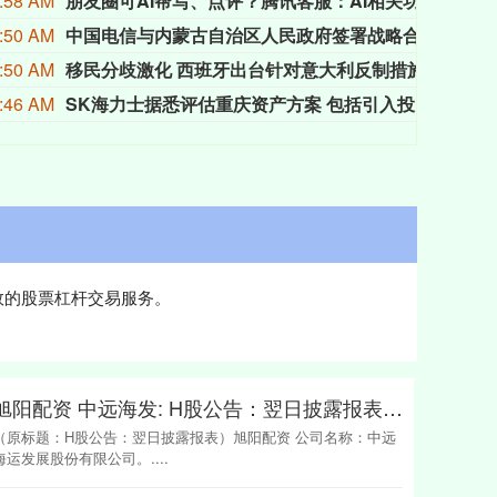
:58 AM
朋友圈可AI帮写、点评？腾讯客服：AI相关功能逐步开放中
8月
:50 AM
中国电信与内蒙古自治区人民政府签署战略合作协议
据人
:50 AM
移民分歧激化 西班牙出台针对意大利反制措施
由于
:46 AM
SK海力士据悉评估重庆资产方案 包括引入投资者
据知
效的股票杠杆交易服务。
旭阳配资 中远海发: H股公告：翌日披露报表内容摘要
（原标题：H股公告：翌日披露报表）旭阳配资 公司名称：中远
海运发展股份有限公司。....