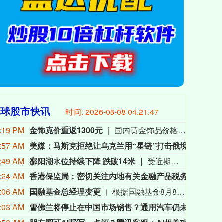
全球股市快讯
时间:
2026-08-08 04:21:49
:19 PM
金饰克价重返1300元
国内黄金饰品价格对比显示，国内多家品牌足金饰品价格重返1300元，其中周生生足金饰品报1315元/克，周大福报价1308元/克，老庙黄金报价1310元/克。
:57 AM
美媒：马斯克拒绝让乌克兰用“星链”打击俄境内目标
美国
:49 AM
鄱阳湖水位持续下降 跌破14米
受近期持续高温天气影响，我国最大淡水湖鄱阳湖水位快速下降。截至8月8日8时，鄱阳湖标志性水文站星子站水位下降至13.97米，较昨日下降0.13米，鄱阳湖湖口站水位下降至13.84米，湖区两岸退水痕迹明显。（央视新闻）
:24 AM
香港保监局：密切关注内地有关金融产品税务安排
近期
:06 AM
国融基金总经理变更
根据国融基金8月8日公告，总经理毛灵俊因个人原因离任，总经理职位暂由张圆辉代任。根据国融基金安排，该公司董事会选举韩光华拟任公司总经理，待韩光华完成相关程序后履职。
:03 AM
雪佛兰将停止在中国市场销售？通用汽车仍未正面回应
近日