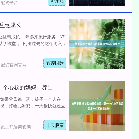
泸深配
马配资平台
公益惠成长
益惠成长 一年多来累计服务1.67
助学课堂”。 刚刚过去的这个周六，
辉煌国际
财配资官网官网
丰云股票 最失败的暑假教育，是一个心软的妈妈，养出一个不自律的娃
沪深300
4694.44
如果父母都上班，孩子一个人在
1.42%
43.13
0.93%
视，打会儿游戏，一天很快就过去
丰云股票
：线上配资网官网