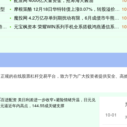
配查网 4000亿天量资金，抢筹海天酱油
10
转型
摩根策酪 12月18日华特转债上涨0.07%，转股溢价率78
10
魔投网 4.2万亿存单到期扰动有限，6月成债市牛熊试金石 |
10
因
元宝枫资本 荣耀WIN系列手机全系搭载鸿燕通信系统、抢网通信
10
专业、正规的在线股票杠杆交易平台，致力于为广大投资者提供安全、高
10-01