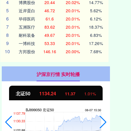
4
博腾股份
20.44
20.02%
14.77%
5
近岸蛋白
46.72
20.01%
5.62%
6
毕得医药
61.6
20.01%
6.12%
7
五洲医疗
83.62
20.01%
18.37%
8
耐科装备
49.67
20.01%
6.83%
9
一博科技
53.33
20.01%
17.26%
10
方邦股份
146.16
20.00%
7.68%
沪深京行情 实时轮播
北证50
1134.24
创
11.37
1.01%