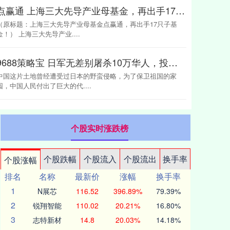
点赢通 上海三大先导产业母基金，再出手17只子基金！
（原标题：上海三大先导产业母基金点赢通，再出手17只子基
金！） 上海三大先导产业....
9688策略宝 日军无差别屠杀10万华人，投降后，愤怒的民众持棍棒打死上万战俘
中国这片土地曾经遭受过日本的野蛮侵略，为了保卫祖国的家
园，中国人民付出了巨大的代....
个股实时涨跌榜
个股跌幅
个股流入
个股流出
换手率
个股涨幅
排名
名称
最新价
涨幅
换手率
1
N展芯
116.52
396.89%
79.39%
2
锐翔智能
110.02
20.21%
16.80%
3
志特新材
14.8
20.03%
14.18%