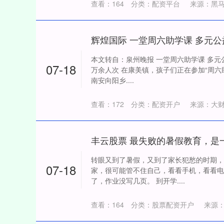
查看：
164
分类：
配资平台
来源：黑
辉煌国际 一堂周六助学课 多元
本文转自：泉州晚报 一堂周六助学课 多元公
07-18
万余人次 在康美镇，孩子们正在参加“周六
南安向阳乡....
查看：
172
分类：
配资开户
来源：大
深证成指
14311.01
转眼又到了暑假，又到了家长犯愁的时期，
39.68
1.02%
200.89
07-18
家，很可能管不住自己，看看手机，看看电
了，作业没写几页。 到开学....
查看：
164
分类：
股票配资开户
来源